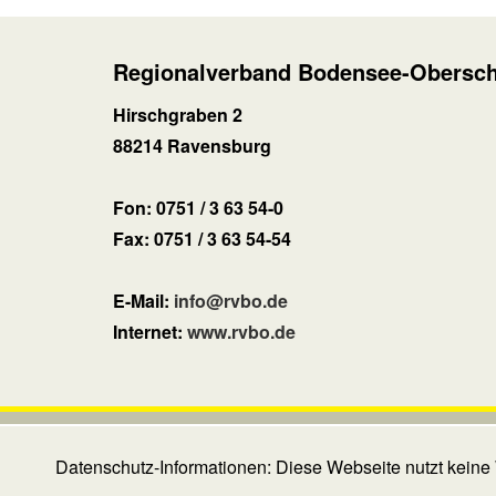
Regionalverband Bodensee-Obersc
Hirschgraben 2
88214 Ravensburg
Fon: 0751 / 3 63 54-0
Fax: 0751 / 3 63 54-54
E-Mail:
info@rvbo.de
Internet:
www.rvbo.de
Regionalverband Bodensee-Oberschwaben
|
Datenschutz-Informationen: Diese Webseite nutzt keine