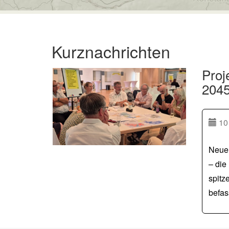
Kurznachrichten
Proj
2045
10 
Neue 
– die
spitz
befas