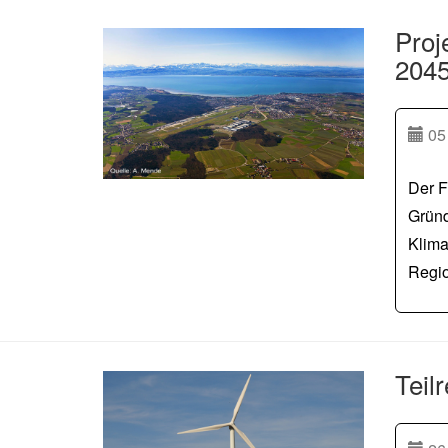
Proj
2045
05 
Der F
Gründ
Klima
Regio
Teil