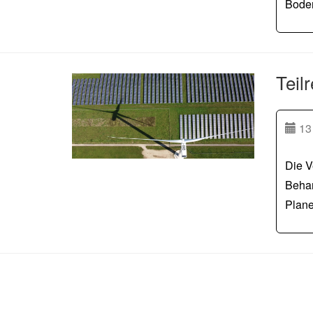
Boden
Teil
13 
Die V
Behan
Plane