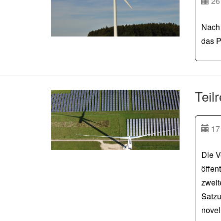
26
Nach 
das P
Teil
17
Die V
öffen
zweit
Satzu
novel